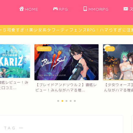
HOME
RPG
MMORPG
ャラ可愛すぎ‼︎美少女系タワーディフェンスRPG！ハマりすぎに注意
RPG
ゲームレビュー
ソウル２】徹底レ
【少女ウォーズ】徹底レビュー！み
【モンスター娘
マる理...
んながハマる理由と口コミ...
ー！みんながハマ
 TAG ―