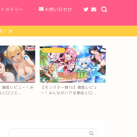
ストラテジー
お問い合わせ
‼︎
MMORPG
MMORPG
【カリツの伝
TD】徹底レビュ
【Sky 星を紡ぐ子どもたち】徹底レ
んながハマる理
る理由と口...
ビュー！みんながハマ...