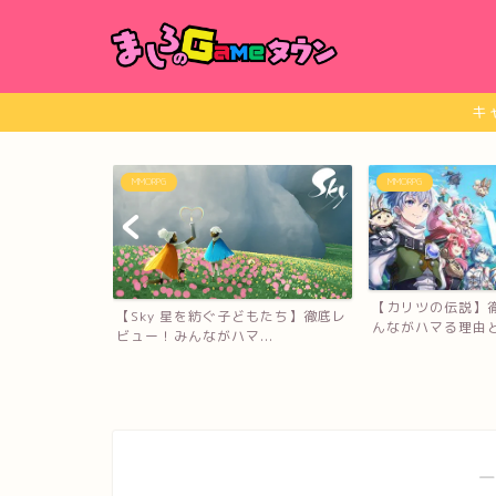
キ
MMORPG
MMORPG
【カリツの伝説】徹底レビュー！み
どもたち】徹底レ
【ブレイドアンド
んながハマる理由と口コミ...
..
ビュー！みんながハ
―