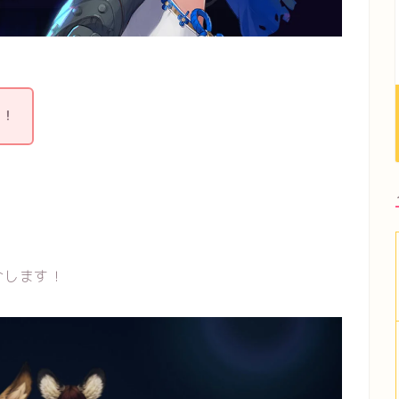
す！
介します！