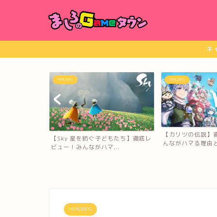
キ
MMORPG
MMORPG
【カリツの伝説】徹底レビュー！み
どもたち】徹底レ
【ブレイドアンド
んながハマる理由と口コミ...
..
ビュー！みんながハマ
MMORPG