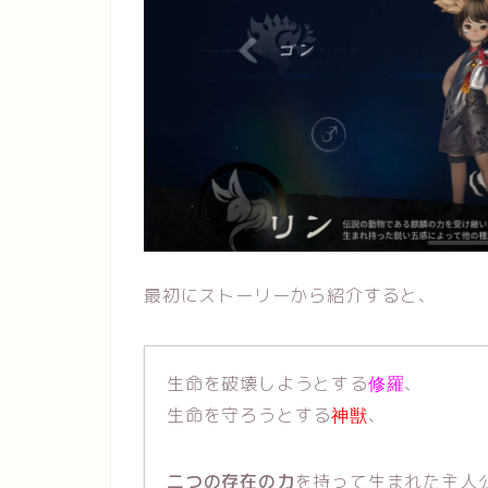
最初にストーリーから紹介すると、
生命を破壊しようとする
、
修羅
生命を守ろうとする
、
神獣
二つの存在の力
を持って生まれた主人