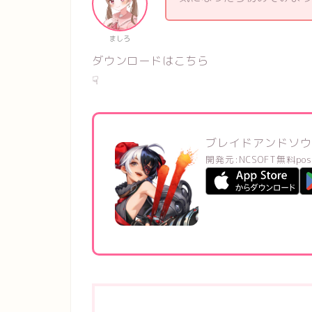
ましろ
ダウンロードはこちら
☟
ブレイドアンドソウル2(
開発元:
NCSOFT
無料
pos