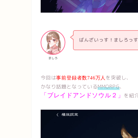
ばんざいっす！ましろっ
ましろ
今回は
を突破し、
事前登録者数746万人
かなり話題となっている
MMORPG
、
「ブレイドアンドソウル２」
を紹