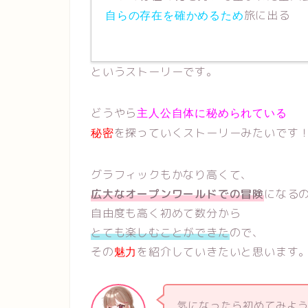
旅に出る
自らの存在を確かめるため
というストーリーです。
どうやら
主人公自体に秘められている
を探っていくストーリーみたいです
秘密
グラフィックもかなり高くて、
広大なオープンワールドでの冒険
になる
自由度も高く初めて数分から
とても楽しむことができた
ので、
その
を紹介していきたいと思います
魅力
気になったら初めてみよう