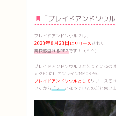
「ブレイドアンドソウル
ブレイドアンドソウル２は、
2023年8月23日
された
にリリース
爽快感溢れるRPG
です！（＾＾）
ブレイドアンドソウル２となっているの
元々PC向けオンラインMMORPG、
リリースさ
ブレイドアンドソウル
として
いたから
「２」
となっているのだと思い