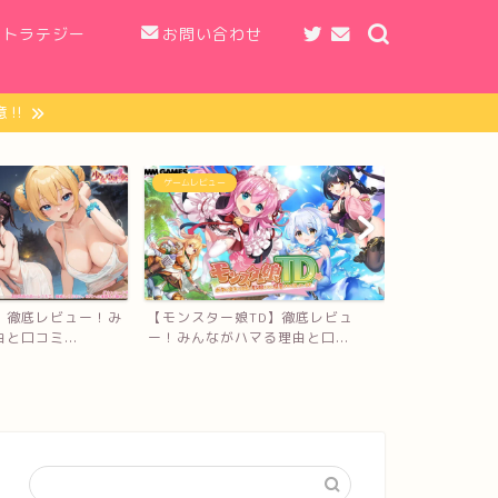
ストラテジー
お問い合わせ
‼︎
MMORPG
MMORPG
【カリツの伝
TD】徹底レビュ
【Sky 星を紡ぐ子どもたち】徹底レ
んながハマる理
る理由と口...
ビュー！みんながハマ...