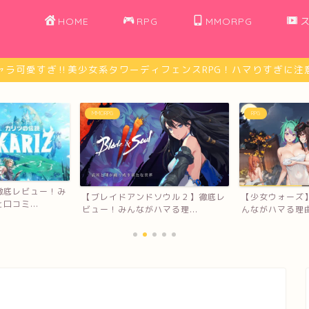
HOME
RPG
MMORPG
ャラ可愛すぎ‼︎美少女系タワーディフェンスRPG！ハマりすぎに注意
RPG
ゲームレビュー
ソウル２】徹底レ
【少女ウォーズ】徹底レビュー！み
【モンスター娘
る理...
んながハマる理由と口コミ...
ー！みんながハマ