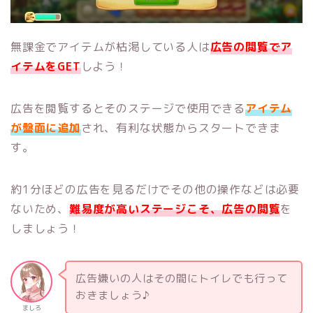
無課金でアイテムが枯渇している人は
広告の閲覧でア
イテムをGET
しよう！
広告を閲覧するとそのステージで使用できる
アイテム
が盤面に追加
され、有利な状態からスタートできま
す。
約1分ほどの広告を見るだけでその他の操作などは必要
ないため、
難易度が高いステージこそ、広告の閲覧
を
しましょう！
広告嫌いの人はその間にトイレでも行って
おきましょう♪
ましろ