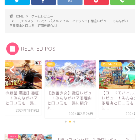
HOME
ゲームレビュー
【モンスターハンターパズル アイルーアイランド】徹底レビュー！みんながハ
マる理由と口コミ・評価を紹介♪♪
RELATED POST
ムレビュー
RPG
ゲームレビュー
信長の野望 覇道】徹底
【放置少女】徹底レビュ
【ロードモバイル】
ビュー！みんながハマ
ー！みんながハマる理由
レビュー！みんなが
理由と口コミを一気...
と口コミを一気に紹介
る理由と口コミを一
♪...
に...
2024年1月19日
2024年2月26日
2024年1
【純白ファンタジー】徹底レビュー！み