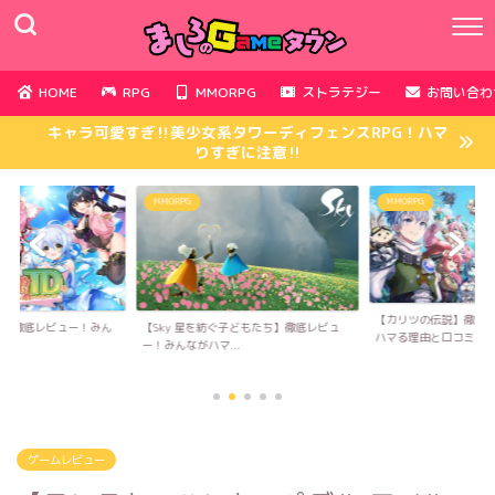
HOME
RPG
MMORPG
ストラテジー
お問い合わ
キャラ可愛すぎ‼︎美少女系タワーディフェンスRPG！ハマ
りすぎに注意‼︎
MMORPG
MMORPG
【カリツの伝説】徹底
D】徹底レビュー！みん
【Sky 星を紡ぐ子どもたち】徹底レビュ
ハマる理由と口コミ...
..
ー！みんながハマ...
ゲームレビュー