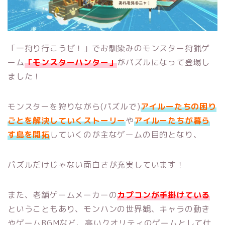
「一狩り行こうぜ！」でお馴染みのモンスター狩猟ゲ
ーム
「モンスターハンター」
がパズルになって登場し
ました！
モンスターを狩りながら(パズルで)
アイルーたちの困り
ごとを解決していくストーリー
や
アイルーたちが暮ら
す島を開拓
していくのが主なゲームの目的となり、
パズルだけじゃない面白さが充実しています！
また、老舗ゲームメーカーの
カプコンが手掛けている
ということもあり、モンハンの世界観、キャラの動き
やゲームBGMなど、高いクオリティのゲームとして仕