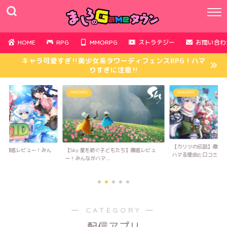
HOME
RPG
MMORPG
ストラテジー
お問い合わ
キャラ可愛すぎ‼︎美少女系タワーディフェンスRPG！ハマ
りすぎに注意‼︎
MMORPG
MMORPG
【カリツの伝説】徹底
D】徹底レビュー！みん
【Sky 星を紡ぐ子どもたち】徹底レビュ
ハマる理由と口コミ...
..
ー！みんながハマ...
― CATEGORY ―
配信アプリ