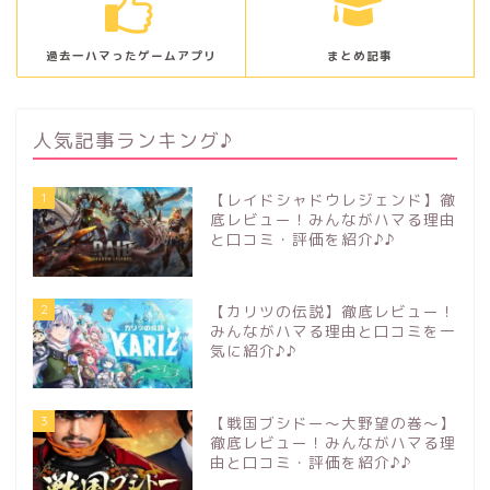
過去一ハマったゲームアプリ
まとめ記事
人気記事ランキング♪
1
【レイドシャドウレジェンド】徹
底レビュー！みんながハマる理由
と口コミ・評価を紹介♪♪
2
【カリツの伝説】徹底レビュー！
みんながハマる理由と口コミを一
気に紹介♪♪
3
【戦国ブシドー〜大野望の巻〜】
徹底レビュー！みんながハマる理
由と口コミ・評価を紹介♪♪