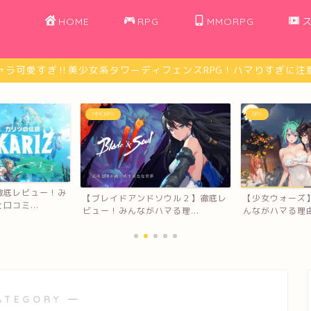
HOME
RPG
MMORPG
ャラ可愛すぎ‼︎美少女系タワーディフェンスRPG！ハマりすぎに注意
RPG
ゲームレビュー
ソウル２】徹底レ
【少女ウォーズ】徹底レビュー！み
【モンスター娘
る理...
んながハマる理由と口コミ...
ー！みんながハマ
ATEGORY ―