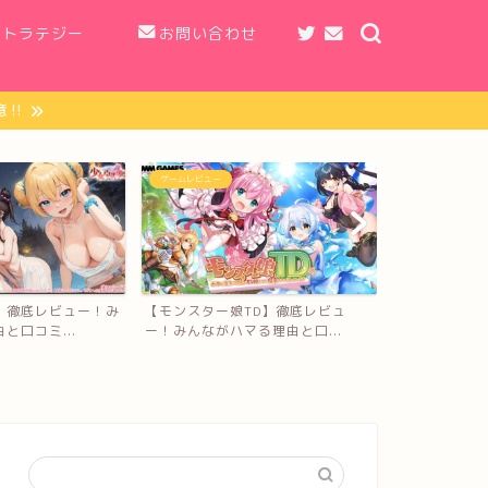
ストラテジー
お問い合わせ
‼︎
MMORPG
MMORPG
【カリツの伝
TD】徹底レビュ
【Sky 星を紡ぐ子どもたち】徹底レ
んながハマる理
る理由と口...
ビュー！みんながハマ...