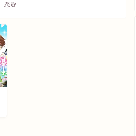
恋愛
マ
日