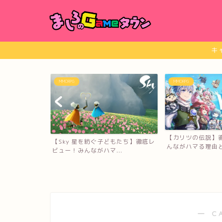
キ
MMORPG
MMORPG
【カリツの伝説】徹底レビュー！み
どもたち】徹底レ
【ブレイドアンド
んながハマる理由と口コミ...
..
ビュー！みんながハマ
― C