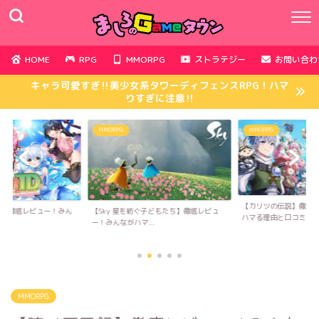
HOME
RPG
MMORPG
ストラテジー
お問い合わ
キャラ可愛すぎ‼︎美少女系タワーディフェンスRPG！ハマ
りすぎに注意‼︎
MMORPG
MMORPG
【カリツの伝説】徹底
D】徹底レビュー！みん
【Sky 星を紡ぐ子どもたち】徹底レビュ
ハマる理由と口コミ...
..
ー！みんながハマ...
MMORPG