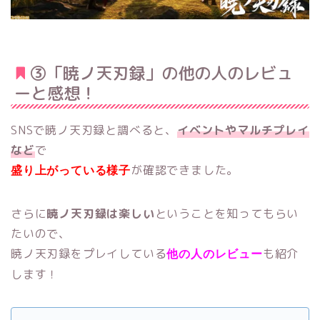
③「暁ノ天刃録」の他の人のレビュ
ーと感想！
SNSで暁ノ天刃録と調べると、
イベントやマルチプレイ
など
で
が確認できました。
盛り上がっている様子
さらに
暁ノ天刃録は楽しい
ということを知ってもらい
たいので、
暁ノ天刃録をプレイしている
も紹介
他の人のレビュー
します！