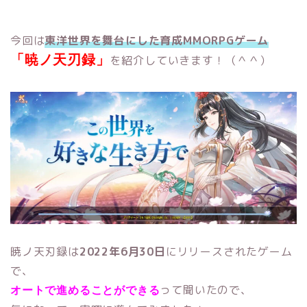
今回は
東洋世界を舞台にした育成MMORPGゲーム
「暁ノ天刃録」
を紹介していきます！（＾＾）
暁ノ天刃録は
2022年6月30日
にリリースされたゲーム
で、
って聞いたので、
オートで進めることができる