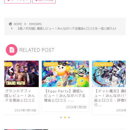
HOME
MMORPG
【暁ノ天刃録】徹底レビュー！みんながハマる理由と口コミを一気に紹介♪♪
RELATED POST
ムレビュー
アクション
ゲームレビュー
ザ・グランドマフィ
【Eggy Party】徹底レ
【ドット魔女】徹底
】徹底レビュー！みん
ビュー！みんながハマる
ュー！みんながハマ
がハマる理由と口コミ
理由と口コミ・...
由と口コミ・評価を
.
介...
2026年7月5日
2024年1月14日
2026年4